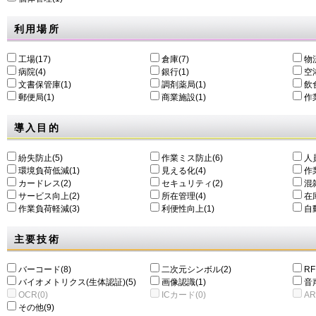
利用場所
工場(17)
倉庫(7)
物
病院(4)
銀行(1)
空港
文書保管庫(1)
調剤薬局(1)
飲食
郵便局(1)
商業施設(1)
作
導入目的
紛失防止(5)
作業ミス防止(6)
人
環境負荷低減(1)
⾒える化(4)
作
カードレス(2)
セキュリティ(2)
混
サービス向上(2)
所在管理(4)
在
作業負荷軽減(3)
利便性向上(1)
自動
主要技術
バーコード(8)
二次元シンボル(2)
RF
バイオメトリクス(生体認証)(5)
画像認識(1)
音
OCR(0)
ICカード(0)
AR
その他(9)