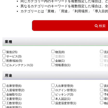
同じカテゴリー内のキーワードを複数指定した場合は、
異なるカテゴリーのキーワードを複数指定した場合は、
カテゴリーとは「業種」「用途」「利用場所」「導入目
業種
製造(25)
物流(8)
流通
サービス(3)
交通(0)
建設
医療/福祉(5)
金融(1)
官公
ビルメンテナンス(1)
情報通信(1)
その
用途
在庫管理(6)
入出庫管理(9)
資
入退場管理(2)
ログイン管理(1)
部
金融取引(1)
ピッキング(3)
予
文書管理(1)
本人認証(1)
環
工数管理(1)
温度湿度管理(1)
物
個体管理(1)