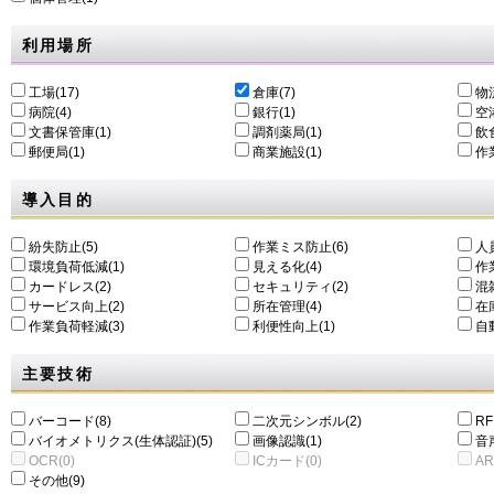
利用場所
工場(17)
倉庫(7)
物
病院(4)
銀行(1)
空港
文書保管庫(1)
調剤薬局(1)
飲食
郵便局(1)
商業施設(1)
作
導入目的
紛失防止(5)
作業ミス防止(6)
人
環境負荷低減(1)
⾒える化(4)
作
カードレス(2)
セキュリティ(2)
混
サービス向上(2)
所在管理(4)
在
作業負荷軽減(3)
利便性向上(1)
自動
主要技術
バーコード(8)
二次元シンボル(2)
RF
バイオメトリクス(生体認証)(5)
画像認識(1)
音
OCR(0)
ICカード(0)
AR
その他(9)