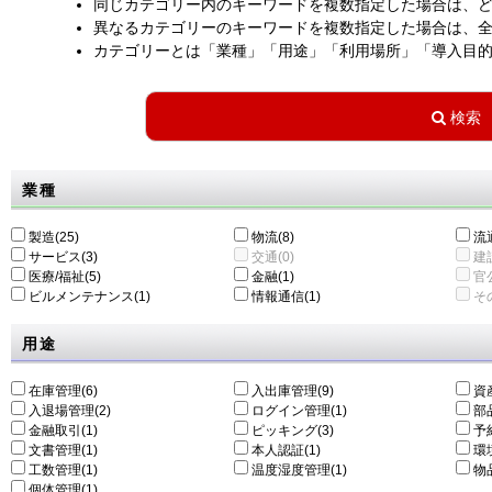
同じカテゴリー内のキーワードを複数指定した場合は、
異なるカテゴリーのキーワードを複数指定した場合は、
カテゴリーとは「業種」「用途」「利用場所」「導入目
業種
製造(25)
物流(8)
流通
サービス(3)
交通(0)
建設
医療/福祉(5)
金融(1)
官公
ビルメンテナンス(1)
情報通信(1)
その
用途
在庫管理(6)
入出庫管理(9)
資
入退場管理(2)
ログイン管理(1)
部
金融取引(1)
ピッキング(3)
予
文書管理(1)
本人認証(1)
環
工数管理(1)
温度湿度管理(1)
物
個体管理(1)