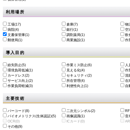
利用場所
工場(17)
倉庫(7)
物
病院(4)
銀行(1)
空港
文書保管庫(1)
調剤薬局(1)
飲食
郵便局(1)
商業施設(1)
作
導入目的
紛失防止(5)
作業ミス防止(6)
人
環境負荷低減(1)
⾒える化(4)
作
カードレス(2)
セキュリティ(2)
混
サービス向上(2)
所在管理(4)
在
作業負荷軽減(3)
利便性向上(1)
自動
主要技術
バーコード(8)
二次元シンボル(2)
RF
バイオメトリクス(生体認証)(5)
画像認識(1)
音
OCR(0)
ICカード(0)
AR
その他(9)