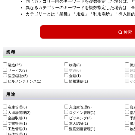
同じカテゴリー内のキーワードを複数指定した場合は、
異なるカテゴリーのキーワードを複数指定した場合は、
カテゴリーとは「業種」「用途」「利用場所」「導入目
業種
製造(25)
物流(8)
流通
サービス(3)
交通(0)
建設
医療/福祉(5)
金融(1)
官公
ビルメンテナンス(1)
情報通信(1)
その
用途
在庫管理(6)
入出庫管理(9)
資
入退場管理(2)
ログイン管理(1)
部
金融取引(1)
ピッキング(3)
予
文書管理(1)
本人認証(1)
環
工数管理(1)
温度湿度管理(1)
物
個体管理(1)