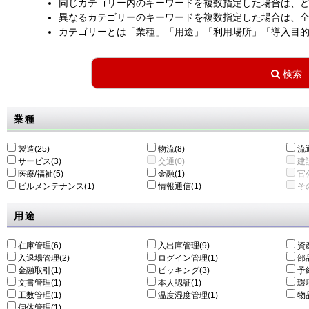
同じカテゴリー内のキーワードを複数指定した場合は、
異なるカテゴリーのキーワードを複数指定した場合は、
カテゴリーとは「業種」「用途」「利用場所」「導入目
業種
製造(25)
物流(8)
流通
サービス(3)
交通(0)
建設
医療/福祉(5)
金融(1)
官公
ビルメンテナンス(1)
情報通信(1)
その
用途
在庫管理(6)
入出庫管理(9)
資
入退場管理(2)
ログイン管理(1)
部
金融取引(1)
ピッキング(3)
予
文書管理(1)
本人認証(1)
環
工数管理(1)
温度湿度管理(1)
物
個体管理(1)