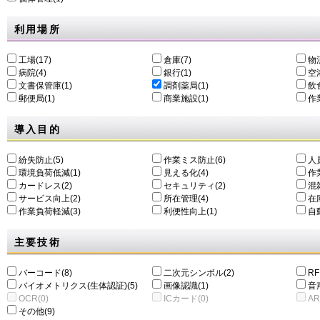
利用場所
工場(17)
倉庫(7)
物
病院(4)
銀行(1)
空港
文書保管庫(1)
調剤薬局(1)
飲食
郵便局(1)
商業施設(1)
作
導入目的
紛失防止(5)
作業ミス防止(6)
人
環境負荷低減(1)
⾒える化(4)
作
カードレス(2)
セキュリティ(2)
混
サービス向上(2)
所在管理(4)
在
作業負荷軽減(3)
利便性向上(1)
自動
主要技術
バーコード(8)
二次元シンボル(2)
RF
バイオメトリクス(生体認証)(5)
画像認識(1)
音
OCR(0)
ICカード(0)
AR
その他(9)