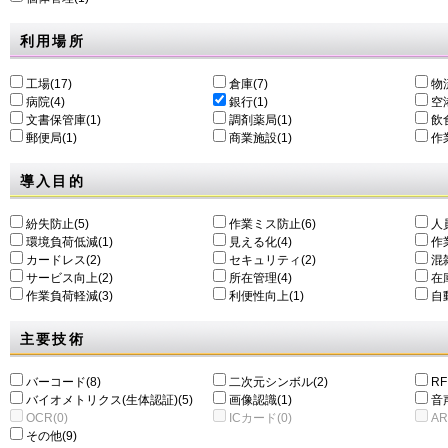
利用場所
工場(17)
倉庫(7)
物
病院(4)
銀行(1)
空港
文書保管庫(1)
調剤薬局(1)
飲食
郵便局(1)
商業施設(1)
作
導入目的
紛失防止(5)
作業ミス防止(6)
人
環境負荷低減(1)
⾒える化(4)
作
カードレス(2)
セキュリティ(2)
混
サービス向上(2)
所在管理(4)
在
作業負荷軽減(3)
利便性向上(1)
自動
主要技術
バーコード(8)
二次元シンボル(2)
RF
バイオメトリクス(生体認証)(5)
画像認識(1)
音
OCR(0)
ICカード(0)
AR
その他(9)