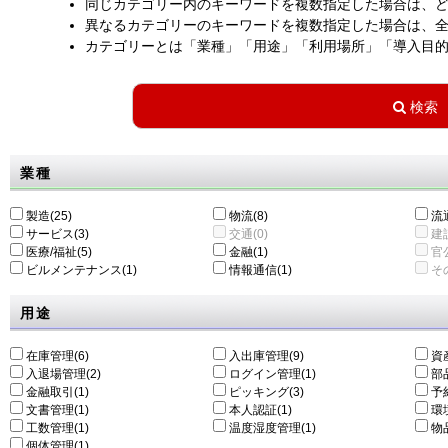
同じカテゴリー内のキーワードを複数指定した場合は、
異なるカテゴリーのキーワードを複数指定した場合は、
カテゴリーとは「業種」「用途」「利用場所」「導入目
業種
製造(25)
物流(8)
流通
サービス(3)
交通(0)
建設
医療/福祉(5)
金融(1)
官公
ビルメンテナンス(1)
情報通信(1)
その
用途
在庫管理(6)
入出庫管理(9)
資
入退場管理(2)
ログイン管理(1)
部
金融取引(1)
ピッキング(3)
予
文書管理(1)
本人認証(1)
環
工数管理(1)
温度湿度管理(1)
物
個体管理(1)