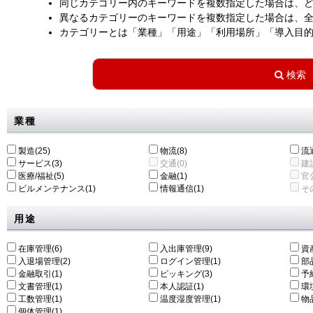
同じカテゴリー内のキーワードを複数指定した場合は、
異なるカテゴリーのキーワードを複数指定した場合は、
カテゴリーとは「業種」「用途」「利用場所」「導入目
業種
製造(25)
物流(8)
流通
サービス(3)
交通(0)
建設
医療/福祉(5)
金融(1)
官公
ビルメンテナンス(1)
情報通信(1)
その
用途
在庫管理(6)
入出庫管理(9)
資
入退場管理(2)
ログイン管理(1)
部
金融取引(1)
ピッキング(3)
予
文書管理(1)
本人認証(1)
環
工数管理(1)
温度湿度管理(1)
物
個体管理(1)