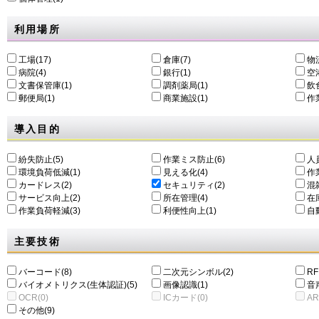
利用場所
工場(17)
倉庫(7)
物
病院(4)
銀行(1)
空港
文書保管庫(1)
調剤薬局(1)
飲食
郵便局(1)
商業施設(1)
作
導入目的
紛失防止(5)
作業ミス防止(6)
人
環境負荷低減(1)
⾒える化(4)
作
カードレス(2)
セキュリティ(2)
混
サービス向上(2)
所在管理(4)
在
作業負荷軽減(3)
利便性向上(1)
自動
主要技術
バーコード(8)
二次元シンボル(2)
RF
バイオメトリクス(生体認証)(5)
画像認識(1)
音
OCR(0)
ICカード(0)
AR
その他(9)