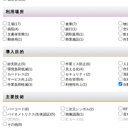
利用場所
工場(17)
倉庫(7)
物
病院(4)
銀行(1)
空港
文書保管庫(1)
調剤薬局(1)
飲食
郵便局(1)
商業施設(1)
作
導入目的
紛失防止(5)
作業ミス防止(6)
人
環境負荷低減(1)
⾒える化(4)
作
カードレス(2)
セキュリティ(2)
混
サービス向上(2)
所在管理(4)
在
作業負荷軽減(3)
利便性向上(1)
自動
主要技術
バーコード(8)
二次元シンボル(2)
RF
バイオメトリクス(生体認証)(5)
画像認識(1)
音
OCR(0)
ICカード(0)
AR
その他(9)