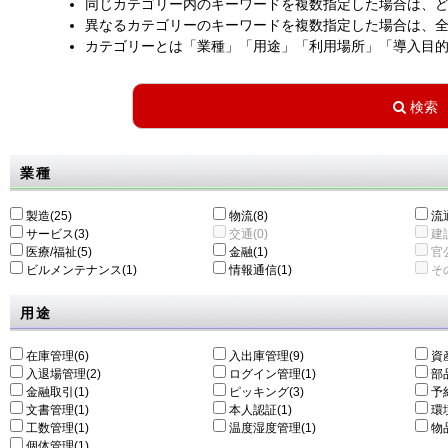
同じカテゴリー内のキーワードを複数指定した場合は、
異なるカテゴリーのキーワードを複数指定した場合は、
カテゴリーとは「業種」「用途」「利用場所」「導入目
業種
製造(25)
物流(8)
流通
サービス(3)
交通(0)
建設
医療/福祉(5)
金融(1)
官公
ビルメンテナンス(1)
情報通信(1)
その
用途
在庫管理(6)
入出庫管理(9)
資
入退場管理(2)
ログイン管理(1)
部
金融取引(1)
ピッキング(3)
予
文書管理(1)
本人認証(1)
環
工数管理(1)
温度湿度管理(1)
物
個体管理(1)