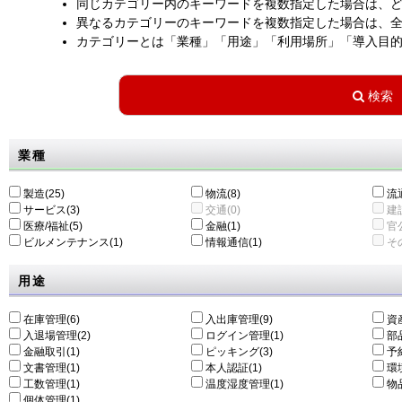
同じカテゴリー内のキーワードを複数指定した場合は、
異なるカテゴリーのキーワードを複数指定した場合は、
カテゴリーとは「業種」「用途」「利用場所」「導入目
業種
製造(25)
物流(8)
流通
サービス(3)
交通(0)
建設
医療/福祉(5)
金融(1)
官公
ビルメンテナンス(1)
情報通信(1)
その
用途
在庫管理(6)
入出庫管理(9)
資
入退場管理(2)
ログイン管理(1)
部
金融取引(1)
ピッキング(3)
予
文書管理(1)
本人認証(1)
環
工数管理(1)
温度湿度管理(1)
物
個体管理(1)