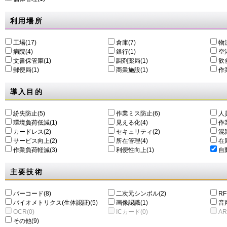
利用場所
工場(17)
倉庫(7)
物
病院(4)
銀行(1)
空港
文書保管庫(1)
調剤薬局(1)
飲食
郵便局(1)
商業施設(1)
作
導入目的
紛失防止(5)
作業ミス防止(6)
人
環境負荷低減(1)
⾒える化(4)
作
カードレス(2)
セキュリティ(2)
混
サービス向上(2)
所在管理(4)
在
作業負荷軽減(3)
利便性向上(1)
自動
主要技術
バーコード(8)
二次元シンボル(2)
RF
バイオメトリクス(生体認証)(5)
画像認識(1)
音
OCR(0)
ICカード(0)
AR
その他(9)