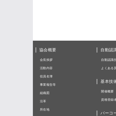
協会概要
自動認
会長挨拶
自動認識
活動内容
よくある
役員名簿
基本技
事業報告等
開催概要
組織図
資格登録
沿革
所在地
バーコ