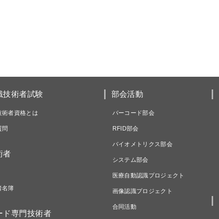
識技術者試験
部会活動
技術者資格とは
バーコード部会
質問
RFID部会
バイオメトリクス部会
術者
システム部会
医療自動認識プロジェクト
者名簿
画像認識プロジェクト
合同活動
ード専門技術者