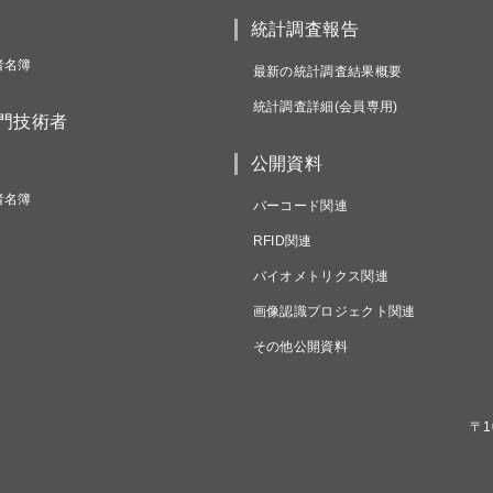
統計調査報告
者名簿
最新の統計調査結果概要
統計調査詳細(会員専用)
専門技術者
公開資料
者名簿
バーコード関連
RFID関連
バイオメトリクス関連
画像認識プロジェクト関連
その他公開資料
〒1