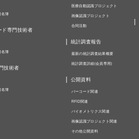
医療自動認識プロジェクト
者名簿
画像認識プロジェクト
合同活動
ード専門技術者
統計調査報告
者名簿
最新の統計調査結果概要
統計調査詳細(会員専用)
専門技術者
公開資料
者名簿
バーコード関連
RFID関連
バイオメトリクス関連
画像認識プロジェクト関連
その他公開資料