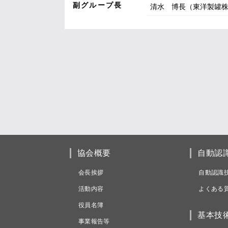
副グループ長
清水 博長（東洋製罐
協会概要
自動認
会長挨拶
自動認識
活動内容
よくある
役員名簿
基本技
事業報告等