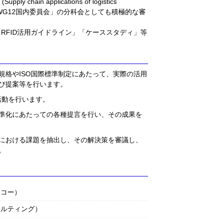
y chain applications of logistics
122/WG12国内委員会」の分科会としても積極的な審
「RFID活用ガイドライン」「ケーススタディ」等
規格やISO国際標準制定にあたって、実際の活用
び提案等を行います。
活動を行います。
準化にあたっての各種提言を行い、その成果を
における課題を抽出し、その解決策を審議し、
。
リコー）
サルティング）