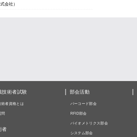
株式会社）
識技術者試験
部会活動
技術者資格とは
バーコード部会
質問
RFID部会
バイオメトリクス部会
術者
システム部会