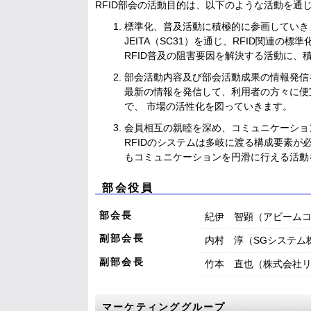
RFID部会の活動目的は、以下のような活動を通じ
標準化、普及活動に積極的に参画していき
JEITA（SC31）を通じ、RFID関連の
RFID普及の阻害要因を解決する活動に、
部会活動内容及び部会活動成果の情報発信
最新の情報を発信して、利用者の方々に便
で、 市場の活性化を図っていきます。
会員相互の親睦を深め、コミュニケーショ
RFIDのシステムは多岐に渡る構成要素
もコミュニケーションを円滑に行える活動
部会役員
部会長
紀伊 智顕（アビーム
副部会長
内村 淳（SGシステム
副部会長
竹本 直也（株式会社
マーケティンググループ