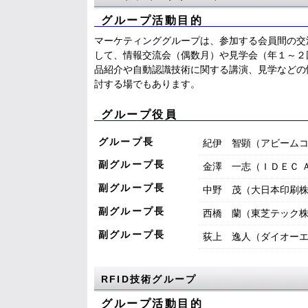
グループ活動目的
マーケティンググループは、参加する会員間の交
して、情報交流会（偶数月）や見学会（年１～２
品紹介や自動認識技術に関する講演、見学などの
討する場でもあります。
グループ役員
グループ長
紀伊 智顕（アビーム
副グループ長
金澤 一志（ＩＤＥＣ 
副グループ長
中野 茂（大日本印刷
副グループ長
西橋 蘭（東芝テック
副グループ長
荻上 逸人（ダイオー
RFID技術グループ
グループ活動目的