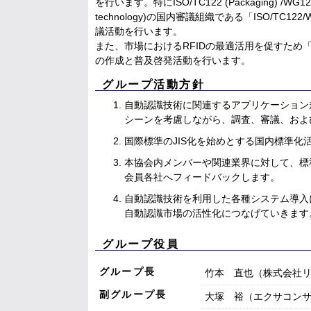
を行います。特にISO/TC122 (Packaging) /WG12 (Suppl
technology)の国内審議組織である「ISO/TC
議活動を行います。
また、市場におけるRFIDの最適活用を促すため
の作成と普及啓発活動を行います。
グループ活動方針
自動認識技術に関連するアプリケーション
シーンを考慮しながら、調査、審議、およ
国際標準のJIS化を始めとする国内標準化
本協会内メンバーや関連業界に対して、標
会員各社へフィードバックします。
自動認識技術を利用した各種システム導入
自動認識市場の活性化につなげていきます
グループ役員
グループ長
竹本 直也（株式会社
副グループ長
大塚 裕（エクサコン