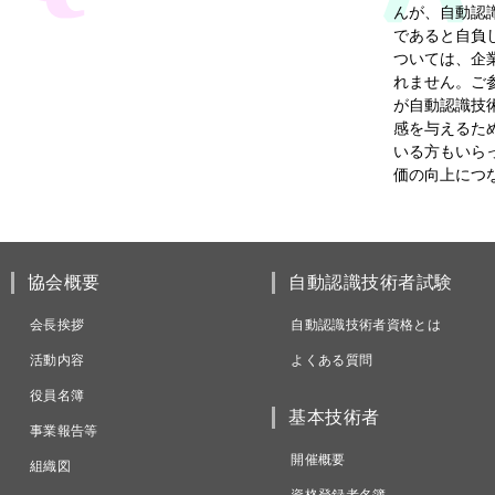
んが、自動認
であると自負
ついては、企
れません。ご
が自動認識技
感を与えるた
いる方もいら
価の向上につ
協会概要
自動認識技術者試験
会長挨拶
自動認識技術者資格とは
活動内容
よくある質問
役員名簿
基本技術者
事業報告等
開催概要
組織図