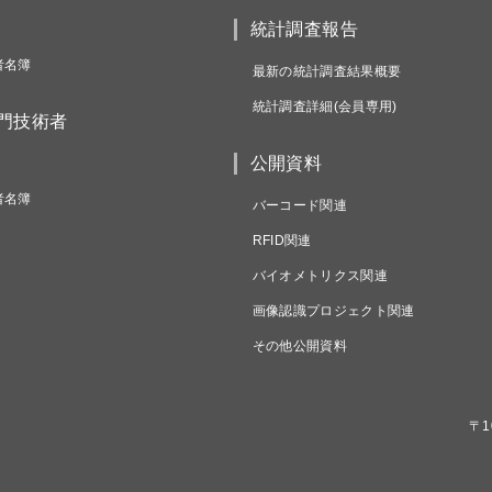
統計調査報告
者名簿
最新の統計調査結果概要
統計調査詳細(会員専用)
専門技術者
公開資料
者名簿
バーコード関連
RFID関連
バイオメトリクス関連
画像認識プロジェクト関連
その他公開資料
〒1