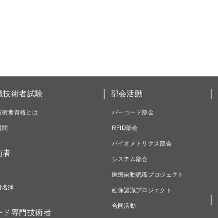
識技術者試験
部会活動
技術者資格とは
バーコード部会
質問
RFID部会
バイオメトリクス部会
術者
システム部会
医療自動認識プロジェクト
者名簿
画像認識プロジェクト
合同活動
ード専門技術者