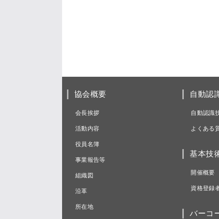
協会概要
自動認
会長挨拶
自動認識
活動内容
よくある
役員名簿
基本技
事業報告等
開催概要
組織図
資格登録
沿革
所在地
バーコ