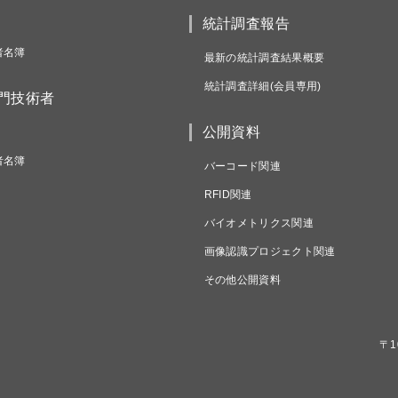
統計調査報告
者名簿
最新の統計調査結果概要
統計調査詳細(会員専用)
専門技術者
公開資料
者名簿
バーコード関連
RFID関連
バイオメトリクス関連
画像認識プロジェクト関連
その他公開資料
〒1