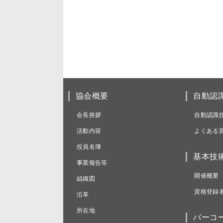
協会概要
自動認
会長挨拶
自動認識
活動内容
よくある
役員名簿
基本技
事業報告等
開催概要
組織図
資格登録
沿革
所在地
バーコ