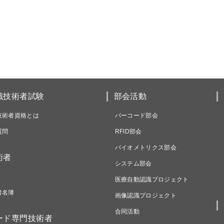
識技術者試験
部会活動
技術者資格とは
バーコード部会
質問
RFID部会
バイオメトリクス部会
術者
システム部会
医療自動認識プロジェクト
者名簿
画像認識プロジェクト
合同活動
ード専門技術者