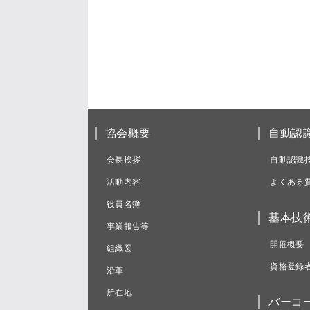
協会概要
自動認
会長挨拶
自動認識
活動内容
よくある
役員名簿
基本技
事業報告等
開催概要
組織図
資格登録
沿革
所在地
バーコ