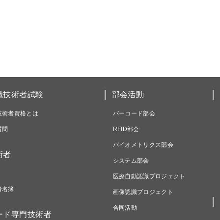
識技術者試験
部会活動
技術者資格とは
バーコード部会
質問
RFID部会
バイオメトリクス部会
術者
システム部会
医療自動認識プロジェクト
者名簿
画像認識プロジェクト
合同活動
ード専門技術者