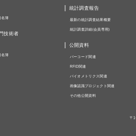
統計調査報告
者名簿
最新の統計調査結果概要
統計調査詳細(会員専用)
専門技術者
公開資料
者名簿
バーコード関連
RFID関連
バイオメトリクス関連
画像認識プロジェクト関連
その他公開資料
〒1