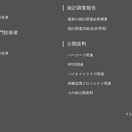
統計調査報告
者名簿
最新の統計調査結果概要
統計調査詳細(会員専用)
専門技術者
公開資料
者名簿
バーコード関連
RFID関連
バイオメトリクス関連
画像認識プロジェクト関連
その他公開資料
〒1