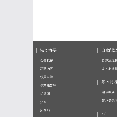
協会概要
自動認
会長挨拶
自動認識
活動内容
よくある
役員名簿
基本技
事業報告等
開催概要
組織図
資格登録
沿革
所在地
バーコ