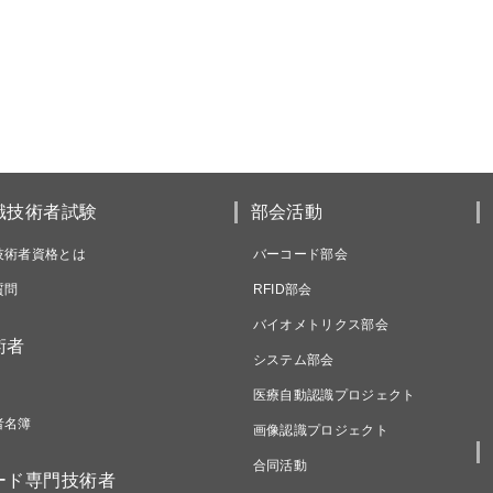
識技術者試験
部会活動
技術者資格とは
バーコード部会
質問
RFID部会
バイオメトリクス部会
術者
システム部会
医療自動認識プロジェクト
者名簿
画像認識プロジェクト
合同活動
ード専門技術者