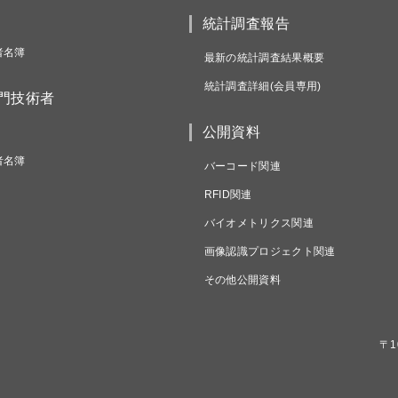
統計調査報告
者名簿
最新の統計調査結果概要
統計調査詳細(会員専用)
専門技術者
公開資料
者名簿
バーコード関連
RFID関連
バイオメトリクス関連
画像認識プロジェクト関連
その他公開資料
〒1