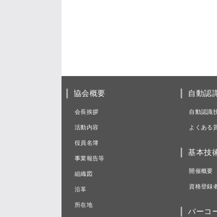
協会概要
自動認
会長挨拶
自動認識
活動内容
よくある
役員名簿
基本技
事業報告等
開催概要
組織図
資格登録
沿革
所在地
バーコ