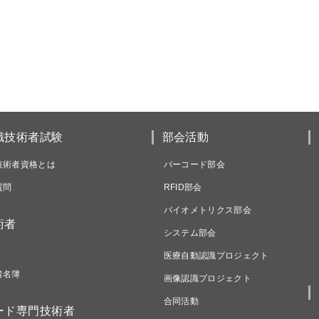
識技術者試験
部会活動
技術者資格とは
バーコード部会
質問
RFID部会
バイオメトリクス部会
術者
システム部会
医療自動認識プロジェクト
者名簿
画像認識プロジェクト
合同活動
ード専門技術者