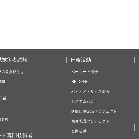
識技術者試験
部会活動
技術者資格とは
バーコード部会
質問
RFID部会
バイオメトリクス部会
術者
システム部会
医療自動認識プロジェクト
者名簿
画像認識プロジェクト
合同活動
ード専門技術者