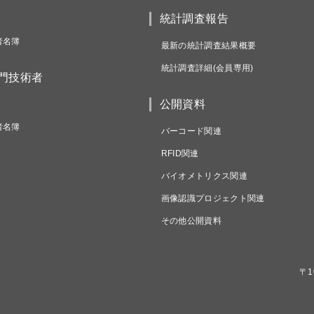
統計調査報告
者名簿
最新の統計調査結果概要
統計調査詳細(会員専用)
専門技術者
公開資料
者名簿
バーコード関連
RFID関連
バイオメトリクス関連
画像認識プロジェクト関連
その他公開資料
〒1