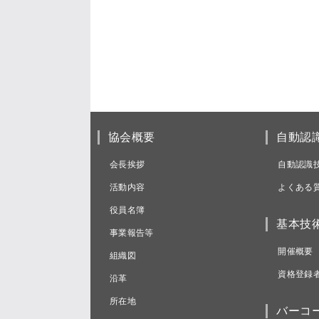
協会概要
自動認
会長挨拶
自動認識
活動内容
よくある
役員名簿
基本技
事業報告等
開催概要
組織図
資格登録
沿革
所在地
バーコ