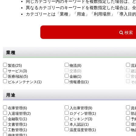
同じカテゴリー内のキーワードを複数指定した場合は、
異なるカテゴリーのキーワードを複数指定した場合は、
カテゴリーとは「業種」「用途」「利用場所」「導入目
業種
製造(25)
物流(8)
流通
サービス(3)
交通(0)
建設
医療/福祉(5)
金融(1)
官公
ビルメンテナンス(1)
情報通信(1)
その
用途
在庫管理(6)
入出庫管理(9)
資
入退場管理(2)
ログイン管理(1)
部
金融取引(1)
ピッキング(3)
予
文書管理(1)
本人認証(1)
環
工数管理(1)
温度湿度管理(1)
物
個体管理(1)