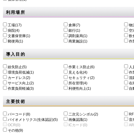
利用場所
工場(17)
倉庫(7)
物
病院(4)
銀行(1)
空港
文書保管庫(1)
調剤薬局(1)
飲食
郵便局(1)
商業施設(1)
作
導入目的
紛失防止(5)
作業ミス防止(6)
人
環境負荷低減(1)
⾒える化(4)
作
カードレス(2)
セキュリティ(2)
混
サービス向上(2)
所在管理(4)
在
作業負荷軽減(3)
利便性向上(1)
自動
主要技術
バーコード(8)
二次元シンボル(2)
RF
バイオメトリクス(生体認証)(5)
画像認識(1)
音
OCR(0)
ICカード(0)
AR
その他(9)