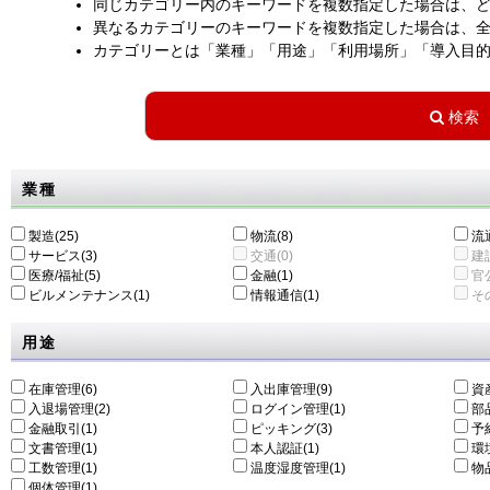
同じカテゴリー内のキーワードを複数指定した場合は、
異なるカテゴリーのキーワードを複数指定した場合は、
カテゴリーとは「業種」「用途」「利用場所」「導入目
業種
製造(25)
物流(8)
流通
サービス(3)
交通(0)
建設
医療/福祉(5)
金融(1)
官公
ビルメンテナンス(1)
情報通信(1)
その
用途
在庫管理(6)
入出庫管理(9)
資
入退場管理(2)
ログイン管理(1)
部
金融取引(1)
ピッキング(3)
予
文書管理(1)
本人認証(1)
環
工数管理(1)
温度湿度管理(1)
物
個体管理(1)