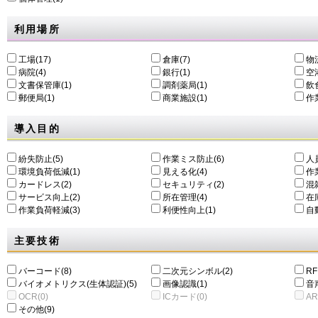
利用場所
工場(17)
倉庫(7)
物
病院(4)
銀行(1)
空港
文書保管庫(1)
調剤薬局(1)
飲食
郵便局(1)
商業施設(1)
作
導入目的
紛失防止(5)
作業ミス防止(6)
人
環境負荷低減(1)
⾒える化(4)
作
カードレス(2)
セキュリティ(2)
混
サービス向上(2)
所在管理(4)
在
作業負荷軽減(3)
利便性向上(1)
自動
主要技術
バーコード(8)
二次元シンボル(2)
RF
バイオメトリクス(生体認証)(5)
画像認識(1)
音
OCR(0)
ICカード(0)
AR
その他(9)