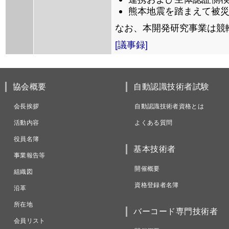
熊本地震を踏まえて被
なお、本開発研究事業は競
[議事録]
協会概要
自動認識技術者試験
会長挨拶
自動認識技術者資格とは
活動内容
よくある質問
役員名簿
基本技術者
事業報告等
開催概要
組織図
資格登録者名簿
沿革
所在地
バーコード専門技術者
会員リスト