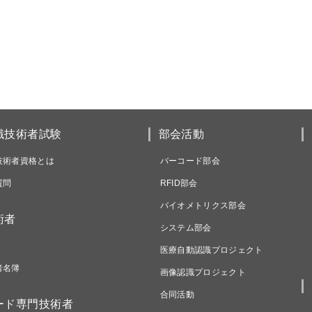
識技術者試験
部会活動
技術者資格とは
バーコード部会
質問
RFID部会
バイオメトリクス部会
術者
システム部会
医療自動認識プロジェクト
者名簿
画像認識プロジェクト
合同活動
ード専門技術者