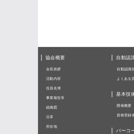
協会概要
自動認
会長挨拶
自動認識
活動内容
よくある
役員名簿
基本技
事業報告等
開催概要
組織図
資格登録
沿革
所在地
バーコ