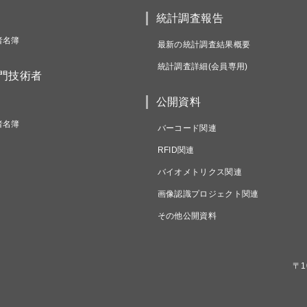
統計調査報告
者名簿
最新の統計調査結果概要
統計調査詳細(会員専用)
専門技術者
公開資料
者名簿
バーコード関連
RFID関連
バイオメトリクス関連
画像認識プロジェクト関連
その他公開資料
〒1