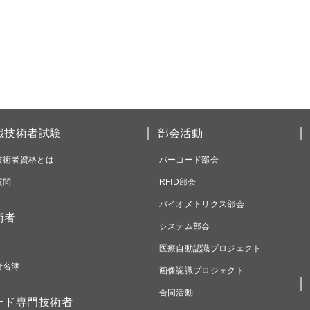
識技術者試験
部会活動
技術者資格とは
バーコード部会
質問
RFID部会
バイオメトリクス部会
術者
システム部会
医療自動認識プロジェクト
者名簿
画像認識プロジェクト
合同活動
ード専門技術者