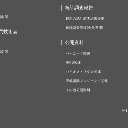
統計調査報告
者名簿
最新の統計調査結果概要
統計調査詳細(会員専用)
専門技術者
公開資料
者名簿
バーコード関連
RFID関連
バイオメトリクス関連
画像認識プロジェクト関連
その他公開資料
〒1