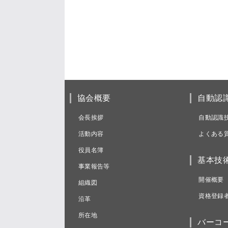
協会概要
自動認
会長挨拶
自動認識
活動内容
よくある
役員名簿
基本技
事業報告等
開催概要
組織図
資格登録
沿革
所在地
バーコ