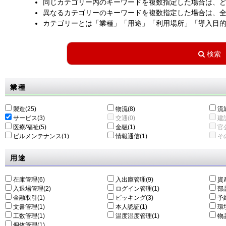
同じカテゴリー内のキーワードを複数指定した場合は、
異なるカテゴリーのキーワードを複数指定した場合は、
カテゴリーとは「業種」「用途」「利用場所」「導入目
業種
製造(25)
物流(8)
流通
サービス(3)
交通(0)
建設
医療/福祉(5)
金融(1)
官公
ビルメンテナンス(1)
情報通信(1)
その
用途
在庫管理(6)
入出庫管理(9)
資
入退場管理(2)
ログイン管理(1)
部
金融取引(1)
ピッキング(3)
予
文書管理(1)
本人認証(1)
環
工数管理(1)
温度湿度管理(1)
物
個体管理(1)