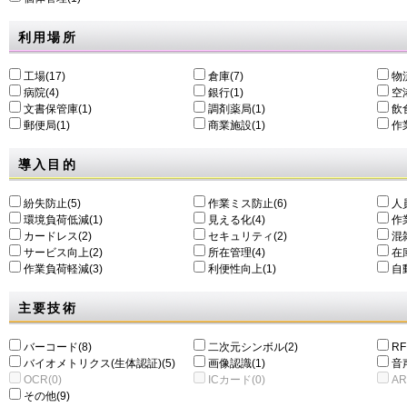
利用場所
工場(17)
倉庫(7)
物
病院(4)
銀行(1)
空港
文書保管庫(1)
調剤薬局(1)
飲食
郵便局(1)
商業施設(1)
作
導入目的
紛失防止(5)
作業ミス防止(6)
人
環境負荷低減(1)
⾒える化(4)
作
カードレス(2)
セキュリティ(2)
混
サービス向上(2)
所在管理(4)
在
作業負荷軽減(3)
利便性向上(1)
自動
主要技術
バーコード(8)
二次元シンボル(2)
RF
バイオメトリクス(生体認証)(5)
画像認識(1)
音
OCR(0)
ICカード(0)
AR
その他(9)