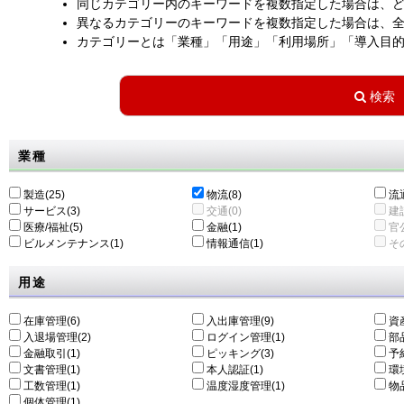
同じカテゴリー内のキーワードを複数指定した場合は、
異なるカテゴリーのキーワードを複数指定した場合は、
カテゴリーとは「業種」「用途」「利用場所」「導入目
業種
製造(25)
物流(8)
流通
サービス(3)
交通(0)
建設
医療/福祉(5)
金融(1)
官公
ビルメンテナンス(1)
情報通信(1)
その
用途
在庫管理(6)
入出庫管理(9)
資
入退場管理(2)
ログイン管理(1)
部
金融取引(1)
ピッキング(3)
予
文書管理(1)
本人認証(1)
環
工数管理(1)
温度湿度管理(1)
物
個体管理(1)