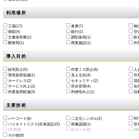
利用場所
工場(17)
倉庫(7)
物
病院(4)
銀行(1)
空港
文書保管庫(1)
調剤薬局(1)
飲食
郵便局(1)
商業施設(1)
作
導入目的
紛失防止(5)
作業ミス防止(6)
人
環境負荷低減(1)
⾒える化(4)
作
カードレス(2)
セキュリティ(2)
混
サービス向上(2)
所在管理(4)
在
作業負荷軽減(3)
利便性向上(1)
自動
主要技術
バーコード(8)
二次元シンボル(2)
RF
バイオメトリクス(生体認証)(5)
画像認識(1)
音
OCR(0)
ICカード(0)
AR
その他(9)