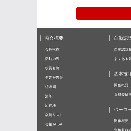
協会概要
自動認
会長挨拶
自動認識
活動内容
よくある
役員名簿
基本技
事業報告等
開催概要
組織図
資格登録
沿革
所在地
バーコ
会員リスト
開催概要
会報JAISA
資格登録