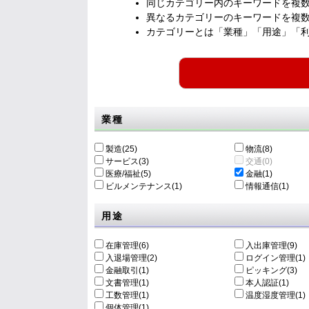
同じカテゴリー内のキーワードを複
異なるカテゴリーのキーワードを複
カテゴリーとは「業種」「用途」「
業種
製造(25)
物流(8)
サービス(3)
交通(0)
医療/福祉(5)
金融(1)
ビルメンテナンス(1)
情報通信(1)
用途
在庫管理(6)
入出庫管理(9)
入退場管理(2)
ログイン管理(1)
金融取引(1)
ピッキング(3)
文書管理(1)
本人認証(1)
工数管理(1)
温度湿度管理(1)
個体管理(1)