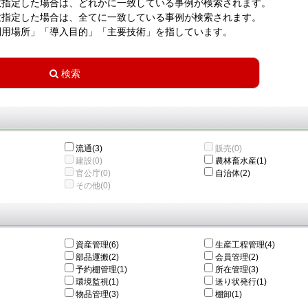
数指定した場合は、どれかに一致している事例が検索されます。
数指定した場合は、全てに一致している事例が検索されます。
利用場所」「導入目的」「主要技術」を指しています。
流通(3)
販売(0)
建設(0)
農林畜水産(1)
官公庁(0)
自治体(2)
その他(0)
資産管理(6)
生産工程管理(4)
部品運搬(2)
会員管理(2)
予約棚管理(1)
所在管理(3)
環境監視(1)
送り状発行(1)
物品管理(3)
棚卸(1)