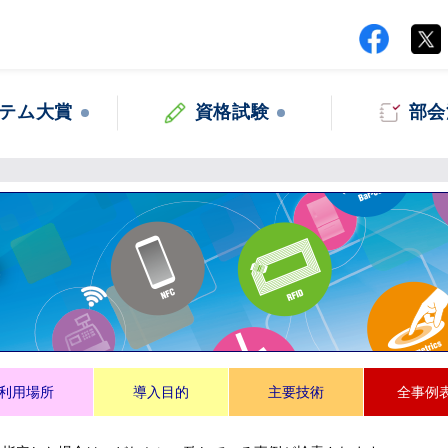
テム大賞
資格試験
部会
集
利用場所
導入目的
主要技術
全事例