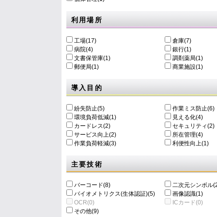
利用場所
工場(17)
倉庫(7)
病院(4)
銀行(1)
文書保管庫(1)
調剤薬局(1)
郵便局(1)
商業施設(1)
導入目的
紛失防止(5)
作業ミス防止(6)
環境負荷低減(1)
⾒える化(4)
カードレス(2)
セキュリティ(2)
サービス向上(2)
所在管理(4)
作業負荷軽減(3)
利便性向上(1)
主要技術
バーコード(8)
二次元シンボル(2
バイオメトリクス(生体認証)(5)
画像認識(1)
OCR(0)
ICカード(0)
その他(9)