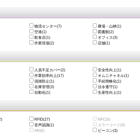
物流センター(7)
農場・山林(1)
空港(1)
図書館(2)
飲食店(1)
オフィス(3)
作業現場(2)
店舗(1)
人員不足カバー(2)
安全性向上(1)
作業効率向上(17)
オムニチャネル(1)
混雑防止(1)
手続簡略化(1)
在庫管理(3)
法令遵守(1)
自動化(1)
生産性向上(1)
)
RFID(27)
NFC(0)
音声認識(1)
カラーコード(0)
AR(0)
ビーコン(3)