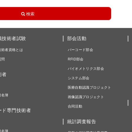
識技術者試験
部会活動
技術者資格とは
バーコード部会
質問
RFID部会
バイオメトリクス部会
術者
システム部会
医療自動認識プロジェクト
者名簿
画像認識プロジェクト
合同活動
ード専門技術者
統計調査報告
者名簿