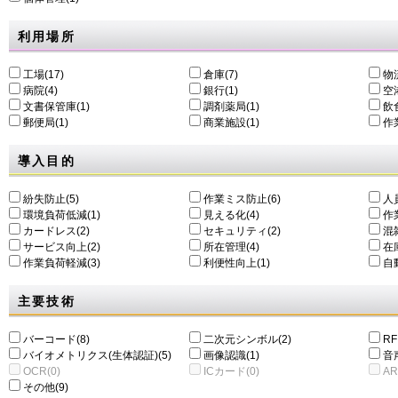
利用場所
工場(17)
倉庫(7)
物
病院(4)
銀行(1)
空港
文書保管庫(1)
調剤薬局(1)
飲食
郵便局(1)
商業施設(1)
作
導入目的
紛失防止(5)
作業ミス防止(6)
人
環境負荷低減(1)
⾒える化(4)
作
カードレス(2)
セキュリティ(2)
混
サービス向上(2)
所在管理(4)
在
作業負荷軽減(3)
利便性向上(1)
自動
主要技術
バーコード(8)
二次元シンボル(2)
RF
バイオメトリクス(生体認証)(5)
画像認識(1)
音
OCR(0)
ICカード(0)
AR
その他(9)