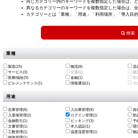
同じカテゴリー内のキーワードを複数指定した場合は、
異なるカテゴリーのキーワードを複数指定した場合は、
カテゴリーとは「業種」「用途」「利用場所」「導入目
業種
製造(25)
物流(8)
流通
サービス(3)
交通(0)
建設
医療/福祉(5)
金融(1)
官公
ビルメンテナンス(1)
情報通信(1)
その
用途
在庫管理(6)
入出庫管理(9)
資
入退場管理(2)
ログイン管理(1)
部
金融取引(1)
ピッキング(3)
予
文書管理(1)
本人認証(1)
環
工数管理(1)
温度湿度管理(1)
物
個体管理(1)