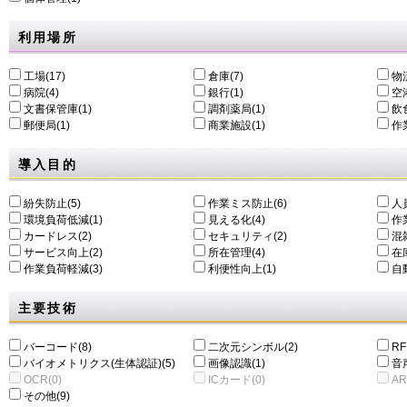
利用場所
工場(17)
倉庫(7)
物
病院(4)
銀行(1)
空港
文書保管庫(1)
調剤薬局(1)
飲食
郵便局(1)
商業施設(1)
作
導入目的
紛失防止(5)
作業ミス防止(6)
人
環境負荷低減(1)
⾒える化(4)
作
カードレス(2)
セキュリティ(2)
混
サービス向上(2)
所在管理(4)
在
作業負荷軽減(3)
利便性向上(1)
自動
主要技術
バーコード(8)
二次元シンボル(2)
RF
バイオメトリクス(生体認証)(5)
画像認識(1)
音
OCR(0)
ICカード(0)
AR
その他(9)