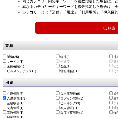
同じカテゴリー内のキーワードを複数指定した場合は、
異なるカテゴリーのキーワードを複数指定した場合は、
カテゴリーとは「業種」「用途」「利用場所」「導入目
業種
製造(25)
物流(8)
流通
サービス(3)
交通(0)
建設
医療/福祉(5)
金融(1)
官公
ビルメンテナンス(1)
情報通信(1)
その
用途
在庫管理(6)
入出庫管理(9)
資
入退場管理(2)
ログイン管理(1)
部
金融取引(1)
ピッキング(3)
予
文書管理(1)
本人認証(1)
環
工数管理(1)
温度湿度管理(1)
物
個体管理(1)