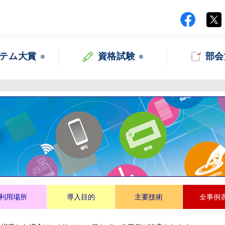
テム大賞
資格試験
部会
集
利用場所
導入目的
主要技術
全事例