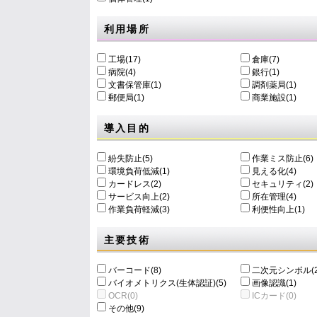
利用場所
工場(17)
倉庫(7)
病院(4)
銀行(1)
文書保管庫(1)
調剤薬局(1)
郵便局(1)
商業施設(1)
導入目的
紛失防止(5)
作業ミス防止(6)
環境負荷低減(1)
⾒える化(4)
カードレス(2)
セキュリティ(2)
サービス向上(2)
所在管理(4)
作業負荷軽減(3)
利便性向上(1)
主要技術
バーコード(8)
二次元シンボル(2
バイオメトリクス(生体認証)(5)
画像認識(1)
OCR(0)
ICカード(0)
その他(9)