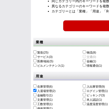
同じカテゴリー内のキーワードを複
異なるカテゴリーのキーワードを複
カテゴリーとは「業種」「用途」「
業種
製造(25)
物流(8)
サービス(3)
交通(0)
医療/福祉(5)
金融(1)
ビルメンテナンス(1)
情報通信(1)
用途
在庫管理(6)
入出庫管理(9)
入退場管理(2)
ログイン管理(1)
金融取引(1)
ピッキング(3)
文書管理(1)
本人認証(1)
工数管理(1)
温度湿度管理(1)
個体管理(1)