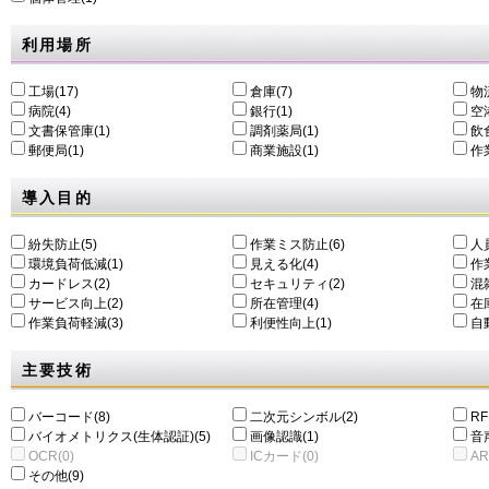
利用場所
工場(17)
倉庫(7)
物
病院(4)
銀行(1)
空港
文書保管庫(1)
調剤薬局(1)
飲食
郵便局(1)
商業施設(1)
作
導入目的
紛失防止(5)
作業ミス防止(6)
人
環境負荷低減(1)
⾒える化(4)
作
カードレス(2)
セキュリティ(2)
混
サービス向上(2)
所在管理(4)
在
作業負荷軽減(3)
利便性向上(1)
自動
主要技術
バーコード(8)
二次元シンボル(2)
RF
バイオメトリクス(生体認証)(5)
画像認識(1)
音
OCR(0)
ICカード(0)
AR
その他(9)