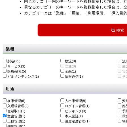
同じカテゴリー内のキーワードを複数指定した場合は、
異なるカテゴリーのキーワードを複数指定した場合は、
カテゴリーとは「業種」「用途」「利用場所」「導入目
業種
製造(25)
物流(8)
流通
サービス(3)
交通(0)
建設
医療/福祉(5)
金融(1)
官公
ビルメンテナンス(1)
情報通信(1)
その
用途
在庫管理(6)
入出庫管理(9)
資
入退場管理(2)
ログイン管理(1)
部
金融取引(1)
ピッキング(3)
予
文書管理(1)
本人認証(1)
環
工数管理(1)
温度湿度管理(1)
物
個体管理(1)