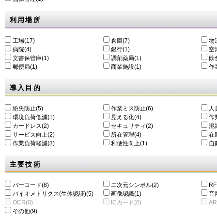
利用場所
工場(17)
倉庫(7)
物
病院(4)
銀行(1)
空港
文書保管庫(1)
調剤薬局(1)
飲食
郵便局(1)
商業施設(1)
作
導入目的
紛失防止(5)
作業ミス防止(6)
人
環境負荷低減(1)
⾒える化(4)
作
カードレス(2)
セキュリティ(2)
混
サービス向上(2)
所在管理(4)
在
作業負荷軽減(3)
利便性向上(1)
自動
主要技術
バーコード(8)
二次元シンボル(2)
RF
バイオメトリクス(生体認証)(5)
画像認識(1)
音
OCR(0)
ICカード(0)
AR
その他(9)