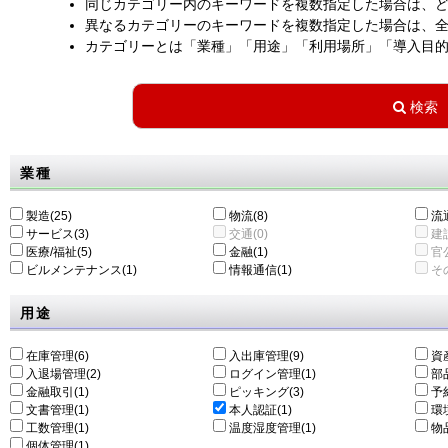
同じカテゴリー内のキーワードを複数指定した場合は、
異なるカテゴリーのキーワードを複数指定した場合は、
カテゴリーとは「業種」「用途」「利用場所」「導入目
業種
製造(25)
物流(8)
流通
サービス(3)
交通(0)
建設
医療/福祉(5)
金融(1)
官公
ビルメンテナンス(1)
情報通信(1)
その
用途
在庫管理(6)
入出庫管理(9)
資
入退場管理(2)
ログイン管理(1)
部
金融取引(1)
ピッキング(3)
予
文書管理(1)
本人認証(1)
環
工数管理(1)
温度湿度管理(1)
物
個体管理(1)