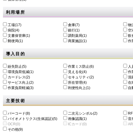
利用場所
工場(17)
倉庫(7)
物
病院(4)
銀行(1)
空港
文書保管庫(1)
調剤薬局(1)
飲食
郵便局(1)
商業施設(1)
作
導入目的
紛失防止(5)
作業ミス防止(6)
人
環境負荷低減(1)
⾒える化(4)
作
カードレス(2)
セキュリティ(2)
混
サービス向上(2)
所在管理(4)
在
作業負荷軽減(3)
利便性向上(1)
自動
主要技術
バーコード(8)
二次元シンボル(2)
RF
バイオメトリクス(生体認証)(5)
画像認識(1)
音
OCR(0)
ICカード(0)
AR
その他(9)