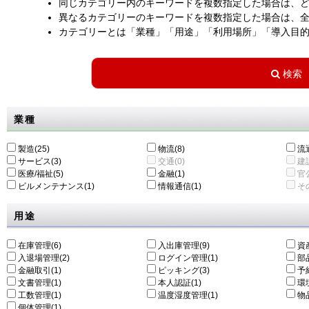
同じカテゴリー内のキーワードを複数指定した場合は、
異なるカテゴリーのキーワードを複数指定した場合は、
カテゴリーとは「業種」「用途」「利用場所」「導入目
業種
製造(25)
物流(8)
流通
サービス(3)
交通(0)
建設
医療/福祉(5)
金融(1)
官公
ビルメンテナンス(1)
情報通信(1)
その
用途
在庫管理(6)
入出庫管理(9)
資
入退場管理(2)
ログイン管理(1)
部
金融取引(1)
ピッキング(3)
予
文書管理(1)
本人認証(1)
環
工数管理(1)
温度湿度管理(1)
物
個体管理(1)