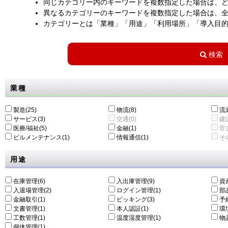
同じカテゴリー内のキーワードを複数指定した場合は、
異なるカテゴリーのキーワードを複数指定した場合は、
カテゴリーとは「業種」「用途」「利用場所」「導入目
業種
製造(25)
物流(8)
流通
サービス(3)
交通(0)
建設
医療/福祉(5)
金融(1)
官公
ビルメンテナンス(1)
情報通信(1)
その
用途
在庫管理(6)
入出庫管理(9)
資
入退場管理(2)
ログイン管理(1)
部
金融取引(1)
ピッキング(3)
予
文書管理(1)
本人認証(1)
環
工数管理(1)
温度湿度管理(1)
物
個体管理(1)