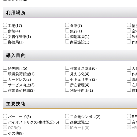
利用場所
工場(17)
倉庫(7)
物
病院(4)
銀行(1)
空港
文書保管庫(1)
調剤薬局(1)
飲食
郵便局(1)
商業施設(1)
作
導入目的
紛失防止(5)
作業ミス防止(6)
人
環境負荷低減(1)
⾒える化(4)
作
カードレス(2)
セキュリティ(2)
混
サービス向上(2)
所在管理(4)
在
作業負荷軽減(3)
利便性向上(1)
自動
主要技術
バーコード(8)
二次元シンボル(2)
RF
バイオメトリクス(生体認証)(5)
画像認識(1)
音
OCR(0)
ICカード(0)
AR
その他(9)