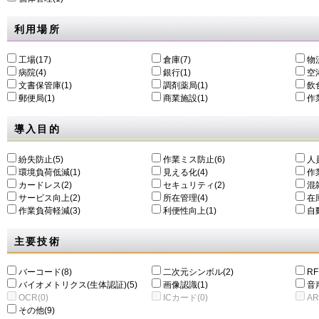
利用場所
工場(17)
倉庫(7)
物
病院(4)
銀行(1)
空港
文書保管庫(1)
調剤薬局(1)
飲食
郵便局(1)
商業施設(1)
作
導入目的
紛失防止(5)
作業ミス防止(6)
人
環境負荷低減(1)
⾒える化(4)
作
カードレス(2)
セキュリティ(2)
混
サービス向上(2)
所在管理(4)
在
作業負荷軽減(3)
利便性向上(1)
自動
主要技術
バーコード(8)
二次元シンボル(2)
RF
バイオメトリクス(生体認証)(5)
画像認識(1)
音
OCR(0)
ICカード(0)
AR
その他(9)