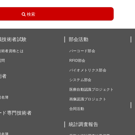
識技術者試験
部会活動
技術者資格とは
バーコード部会
質問
RFID部会
バイオメトリクス部会
術者
システム部会
医療自動認識プロジェクト
者名簿
画像認識プロジェクト
合同活動
ード専門技術者
統計調査報告
者名簿