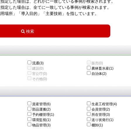
数指定した場合は、どれかに一致している事例が検索されます。
数指定した場合は、全てに一致している事例が検索されます。
利用場所」「導入目的」「主要技術」を指しています。
流通(3)
販売(0)
建設(0)
農林畜水産(1)
官公庁(0)
自治体(2)
その他(0)
資産管理(6)
生産工程管理(4)
部品運搬(2)
会員管理(2)
予約棚管理(1)
所在管理(3)
環境監視(1)
送り状発行(1)
物品管理(3)
棚卸(1)