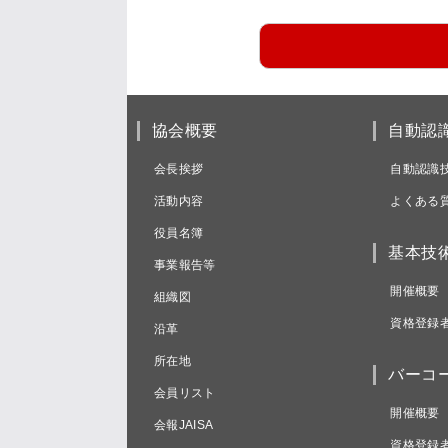
協会概要
自動認
会長挨拶
自動認識
活動内容
よくある
役員名簿
基本技
事業報告等
開催概要
組織図
資格登録
沿革
所在地
バーコ
会員リスト
開催概要
会報JAISA
資格登録