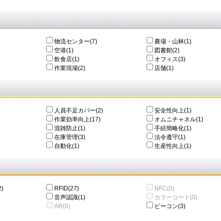
物流センター(7)
農場・山林(1)
空港(1)
図書館(2)
飲食店(1)
オフィス(3)
作業現場(2)
店舗(1)
人員不足カバー(2)
安全性向上(1)
作業効率向上(17)
オムニチャネル(1)
混雑防止(1)
手続簡略化(1)
在庫管理(3)
法令遵守(1)
自動化(1)
生産性向上(1)
)
RFID(27)
NFC(0)
音声認識(1)
カラーコード(0)
AR(0)
ビーコン(3)