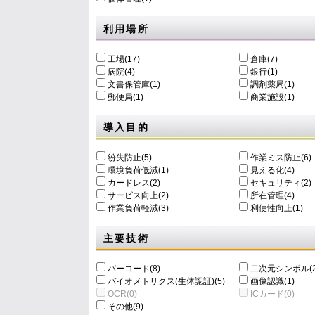
利用場所
工場(17)
倉庫(7)
病院(4)
銀行(1)
文書保管庫(1)
調剤薬局(1)
郵便局(1)
商業施設(1)
導入目的
紛失防止(5)
作業ミス防止(6)
環境負荷低減(1)
⾒える化(4)
カードレス(2)
セキュリティ(2)
サービス向上(2)
所在管理(4)
作業負荷軽減(3)
利便性向上(1)
主要技術
バーコード(8)
二次元シンボル(2
バイオメトリクス(生体認証)(5)
画像認識(1)
OCR(0)
ICカード(0)
その他(9)