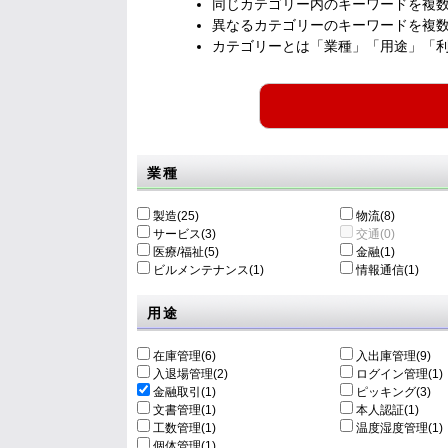
同じカテゴリー内のキーワードを複
異なるカテゴリーのキーワードを複
カテゴリーとは「業種」「用途」「
業種
製造(25)
物流(8)
サービス(3)
交通(0)
医療/福祉(5)
金融(1)
ビルメンテナンス(1)
情報通信(1)
用途
在庫管理(6)
入出庫管理(9)
入退場管理(2)
ログイン管理(1)
金融取引(1)
ピッキング(3)
文書管理(1)
本人認証(1)
工数管理(1)
温度湿度管理(1)
個体管理(1)