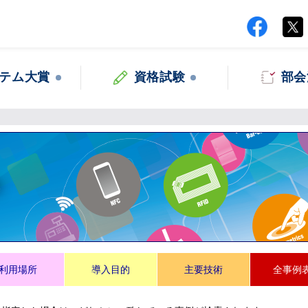
テム大賞
資格試験
部会
集
利用場所
導入目的
主要技術
全事例