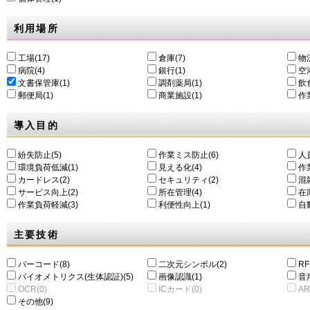
利用場所
工場(17)
倉庫(7)
物
病院(4)
銀行(1)
空港
文書保管庫(1)
調剤薬局(1)
飲食
郵便局(1)
商業施設(1)
作
導入目的
紛失防止(5)
作業ミス防止(6)
人
環境負荷低減(1)
⾒える化(4)
作
カードレス(2)
セキュリティ(2)
混
サービス向上(2)
所在管理(4)
在
作業負荷軽減(3)
利便性向上(1)
自動
主要技術
バーコード(8)
二次元シンボル(2)
RF
バイオメトリクス(生体認証)(5)
画像認識(1)
音
OCR(0)
ICカード(0)
AR
その他(9)