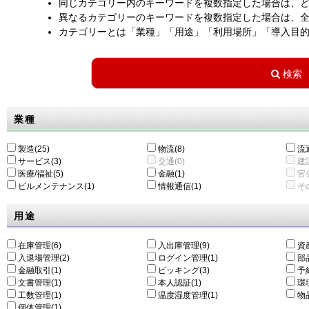
同じカテゴリー内のキーワードを複数指定した場合は、
異なるカテゴリーのキーワードを複数指定した場合は、
カテゴリーとは「業種」「用途」「利用場所」「導入目
業種
製造(25)
物流(8)
流通
サービス(3)
交通(0)
建設
医療/福祉(5)
金融(1)
官公
ビルメンテナンス(1)
情報通信(1)
その
用途
在庫管理(6)
入出庫管理(9)
資
入退場管理(2)
ログイン管理(1)
部
金融取引(1)
ピッキング(3)
予
文書管理(1)
本人認証(1)
環
工数管理(1)
温度湿度管理(1)
物
個体管理(1)