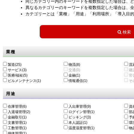
同じカテゴリー内のキーワードを複数指定した場合は、
異なるカテゴリーのキーワードを複数指定した場合は、
カテゴリーとは「業種」「用途」「利用場所」「導入目
業種
製造(25)
物流(8)
流通
サービス(3)
交通(0)
建設
医療/福祉(5)
金融(1)
官公
ビルメンテナンス(1)
情報通信(1)
その
用途
在庫管理(6)
入出庫管理(9)
資
入退場管理(2)
ログイン管理(1)
部
金融取引(1)
ピッキング(3)
予
文書管理(1)
本人認証(1)
環
工数管理(1)
温度湿度管理(1)
物
個体管理(1)