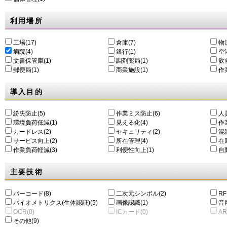
利用場所
工場(17)
倉庫(7)
物
病院(4)
銀行(1)
空港
文書保管庫(1)
調剤薬局(1)
飲食
郵便局(1)
商業施設(1)
作
導入目的
紛失防止(5)
作業ミス防止(6)
人
環境負荷低減(1)
⾒える化(4)
作
カードレス(2)
セキュリティ(2)
混
サービス向上(2)
所在管理(4)
在
作業負荷軽減(3)
利便性向上(1)
自動
主要技術
バーコード(8)
二次元シンボル(2)
RF
バイオメトリクス(生体認証)(5)
画像認識(1)
音
OCR(0)
ICカード(0)
AR
その他(9)