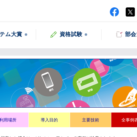
テム大賞
資格試験
部会
集
利用場所
導入目的
主要技術
全事例