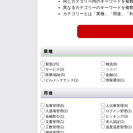
同じカテゴリー内のキーワードを複
異なるカテゴリーのキーワードを複
カテゴリーとは「業種」「用途」「
業種
製造(25)
物流(8)
サービス(3)
交通(0)
医療/福祉(5)
金融(1)
ビルメンテナンス(1)
情報通信(1)
用途
在庫管理(6)
入出庫管理(9)
入退場管理(2)
ログイン管理(1)
金融取引(1)
ピッキング(3)
文書管理(1)
本人認証(1)
工数管理(1)
温度湿度管理(1)
個体管理(1)