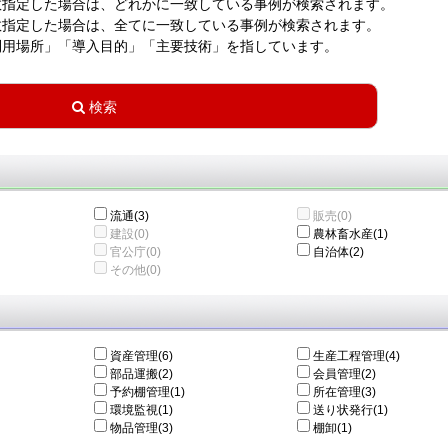
数指定した場合は、どれかに一致している事例が検索されます。
数指定した場合は、全てに一致している事例が検索されます。
利用場所」「導入目的」「主要技術」を指しています。
流通(3)
販売(0)
建設(0)
農林畜水産(1)
官公庁(0)
自治体(2)
その他(0)
資産管理(6)
生産工程管理(4)
部品運搬(2)
会員管理(2)
予約棚管理(1)
所在管理(3)
環境監視(1)
送り状発行(1)
物品管理(3)
棚卸(1)