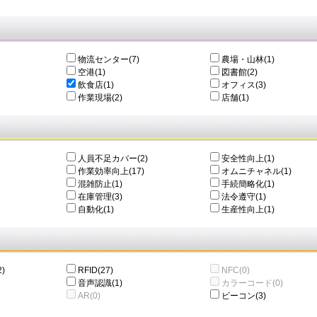
物流センター(7)
農場・山林(1)
空港(1)
図書館(2)
飲食店(1)
オフィス(3)
作業現場(2)
店舗(1)
人員不足カバー(2)
安全性向上(1)
作業効率向上(17)
オムニチャネル(1)
混雑防止(1)
手続簡略化(1)
在庫管理(3)
法令遵守(1)
自動化(1)
生産性向上(1)
)
RFID(27)
NFC(0)
音声認識(1)
カラーコード(0)
AR(0)
ビーコン(3)