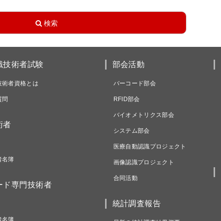
識技術者試験
部会活動
技術者資格とは
バーコード部会
質問
RFID部会
バイオメトリクス部会
術者
システム部会
医療自動認識プロジェクト
者名簿
画像認識プロジェクト
合同活動
ード専門技術者
統計調査報告
者名簿