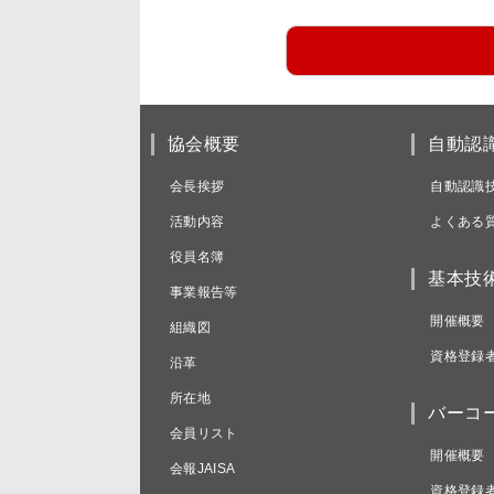
協会概要
自動認
会長挨拶
自動認識
活動内容
よくある
役員名簿
基本技
事業報告等
開催概要
組織図
資格登録
沿革
所在地
バーコ
会員リスト
開催概要
会報JAISA
資格登録