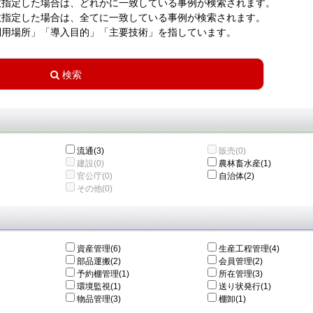
数指定した場合は、どれかに一致している事例が検索されます。
数指定した場合は、全てに一致している事例が検索されます。
利用場所」「導入目的」「主要技術」を指しています。
流通(3)
販売(0)
建設(0)
農林畜水産(1)
官公庁(0)
自治体(2)
その他(0)
資産管理(6)
生産工程管理(4)
部品運搬(2)
会員管理(2)
予約棚管理(1)
所在管理(3)
環境監視(1)
送り状発行(1)
物品管理(3)
棚卸(1)