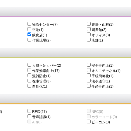
物流センター(7)
農場・山林(1)
空港(1)
図書館(2)
飲食店(1)
オフィス(3)
作業現場(2)
店舗(1)
人員不足カバー(2)
安全性向上(1)
作業効率向上(17)
オムニチャネル(1)
混雑防止(1)
手続簡略化(1)
在庫管理(3)
法令遵守(1)
自動化(1)
生産性向上(1)
)
RFID(27)
NFC(0)
音声認識(1)
カラーコード(0)
AR(0)
ビーコン(3)