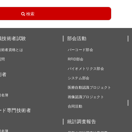
識技術者試験
部会活動
技術者資格とは
バーコード部会
質問
RFID部会
バイオメトリクス部会
術者
システム部会
医療自動認識プロジェクト
者名簿
画像認識プロジェクト
合同活動
ード専門技術者
統計調査報告
者名簿