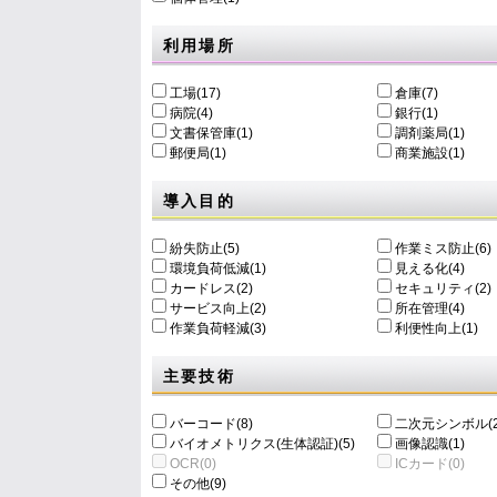
利用場所
工場(17)
倉庫(7)
病院(4)
銀行(1)
文書保管庫(1)
調剤薬局(1)
郵便局(1)
商業施設(1)
導入目的
紛失防止(5)
作業ミス防止(6)
環境負荷低減(1)
⾒える化(4)
カードレス(2)
セキュリティ(2)
サービス向上(2)
所在管理(4)
作業負荷軽減(3)
利便性向上(1)
主要技術
バーコード(8)
二次元シンボル(2
バイオメトリクス(生体認証)(5)
画像認識(1)
OCR(0)
ICカード(0)
その他(9)