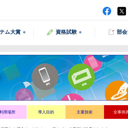
テム大賞
資格試験
部会
集
利用場所
導入目的
主要技術
全事例