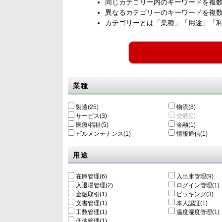
同じカテゴリー内のキーワードを複
異なるカテゴリーのキーワードを複
カテゴリーとは「業種」「用途」「
業種
製造(25)
物流(8)
サービス(3)
交通(0)
医療/福祉(5)
金融(1)
ビルメンテナンス(1)
情報通信(1)
用途
在庫管理(6)
入出庫管理(9)
入退場管理(2)
ログイン管理(1)
金融取引(1)
ピッキング(3)
文書管理(1)
本人認証(1)
工数管理(1)
温度湿度管理(1)
個体管理(1)