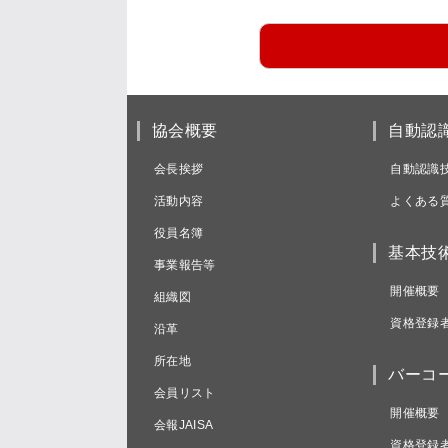
協会概要
自動認
会長挨拶
自動認識
活動内容
よくある
役員名簿
基本技
事業報告等
開催概要
組織図
資格登録
沿革
所在地
バーコ
会員リスト
開催概要
会報JAISA
資格登録