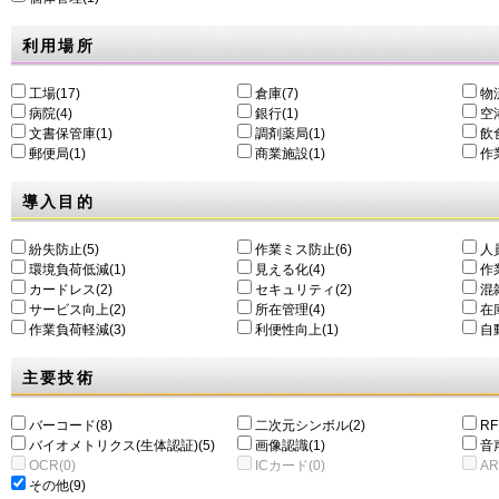
利用場所
工場(17)
倉庫(7)
物
病院(4)
銀行(1)
空港
文書保管庫(1)
調剤薬局(1)
飲食
郵便局(1)
商業施設(1)
作
導入目的
紛失防止(5)
作業ミス防止(6)
人
環境負荷低減(1)
⾒える化(4)
作
カードレス(2)
セキュリティ(2)
混
サービス向上(2)
所在管理(4)
在
作業負荷軽減(3)
利便性向上(1)
自動
主要技術
バーコード(8)
二次元シンボル(2)
RF
バイオメトリクス(生体認証)(5)
画像認識(1)
音
OCR(0)
ICカード(0)
AR
その他(9)