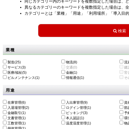
同じカテゴリー内のキーワードを複数指定した場合は、
異なるカテゴリーのキーワードを複数指定した場合は、
カテゴリーとは「業種」「用途」「利用場所」「導入目
業種
製造(25)
物流(8)
流通
サービス(3)
交通(0)
建設
医療/福祉(5)
金融(1)
官公
ビルメンテナンス(1)
情報通信(1)
その
用途
在庫管理(6)
入出庫管理(9)
資
入退場管理(2)
ログイン管理(1)
部
金融取引(1)
ピッキング(3)
予
文書管理(1)
本人認証(1)
環
工数管理(1)
温度湿度管理(1)
物
個体管理(1)