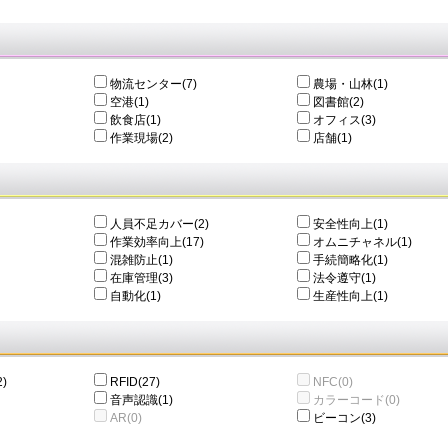
物流センター(7)
農場・山林(1)
空港(1)
図書館(2)
飲食店(1)
オフィス(3)
作業現場(2)
店舗(1)
人員不足カバー(2)
安全性向上(1)
作業効率向上(17)
オムニチャネル(1)
混雑防止(1)
手続簡略化(1)
在庫管理(3)
法令遵守(1)
自動化(1)
生産性向上(1)
)
RFID(27)
NFC(0)
音声認識(1)
カラーコード(0)
AR(0)
ビーコン(3)