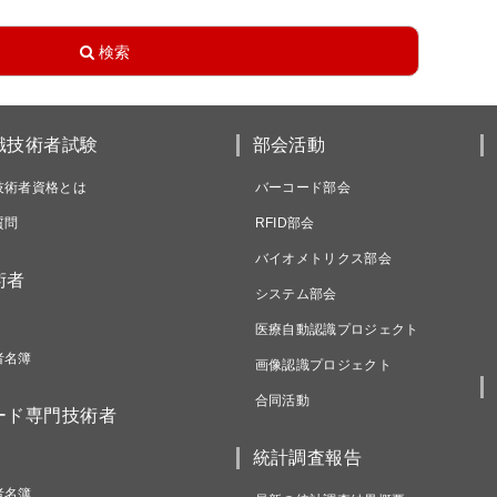
識技術者試験
部会活動
技術者資格とは
バーコード部会
質問
RFID部会
バイオメトリクス部会
術者
システム部会
医療自動認識プロジェクト
者名簿
画像認識プロジェクト
合同活動
ード専門技術者
統計調査報告
者名簿