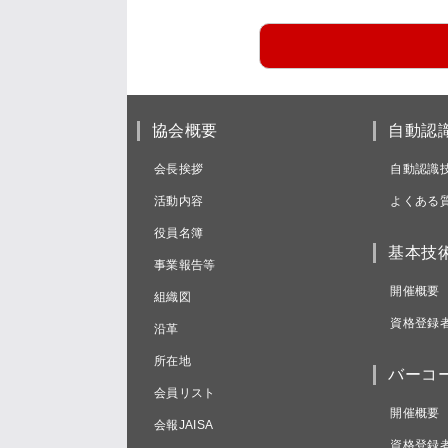
協会概要
自動認
会長挨拶
自動認識
活動内容
よくある
役員名簿
基本技
事業報告等
開催概要
組織図
資格登録
沿革
所在地
バーコ
会員リスト
開催概要
会報JAISA
資格登録