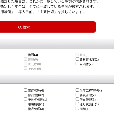
数指定した場合は、どれかに一致している事例が検索されます。
数指定した場合は、全てに一致している事例が検索されます。
利用場所」「導入目的」「主要技術」を指しています。
流通(3)
販売(0)
建設(0)
農林畜水産(1)
官公庁(0)
自治体(2)
その他(0)
資産管理(6)
生産工程管理(4)
部品運搬(2)
会員管理(2)
予約棚管理(1)
所在管理(3)
環境監視(1)
送り状発行(1)
物品管理(3)
棚卸(1)