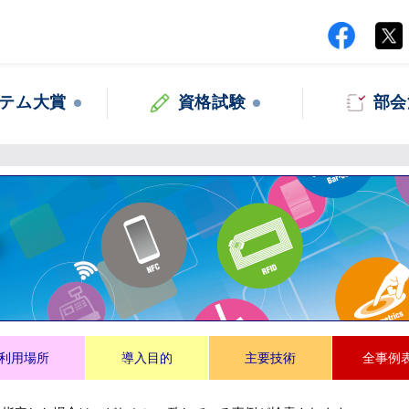
テム大賞
資格試験
部会
集
利用場所
導入目的
主要技術
全事例