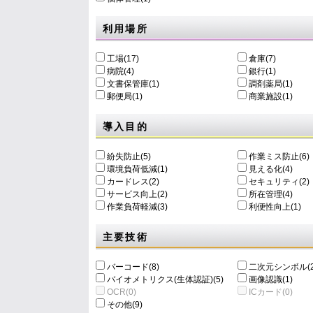
利用場所
工場(17)
倉庫(7)
病院(4)
銀行(1)
文書保管庫(1)
調剤薬局(1)
郵便局(1)
商業施設(1)
導入目的
紛失防止(5)
作業ミス防止(6)
環境負荷低減(1)
⾒える化(4)
カードレス(2)
セキュリティ(2)
サービス向上(2)
所在管理(4)
作業負荷軽減(3)
利便性向上(1)
主要技術
バーコード(8)
二次元シンボル(2
バイオメトリクス(生体認証)(5)
画像認識(1)
OCR(0)
ICカード(0)
その他(9)