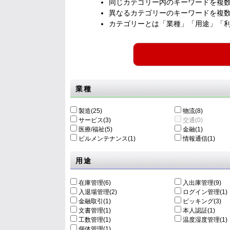
同じカテゴリー内のキーワードを複
異なるカテゴリーのキーワードを複
カテゴリーとは「業種」「用途」「
業種
製造(25)
物流(8)
サービス(3)
交通(0)
医療/福祉(5)
金融(1)
ビルメンテナンス(1)
情報通信(1)
用途
在庫管理(6)
入出庫管理(9)
入退場管理(2)
ログイン管理(1)
金融取引(1)
ピッキング(3)
文書管理(1)
本人認証(1)
工数管理(1)
温度湿度管理(1)
個体管理(1)