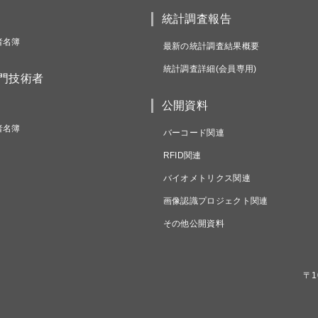
統計調査報告
者名簿
最新の統計調査結果概要
統計調査詳細(会員専用)
専門技術者
公開資料
者名簿
バーコード関連
RFID関連
バイオメトリクス関連
画像認識プロジェクト関連
その他公開資料
〒1