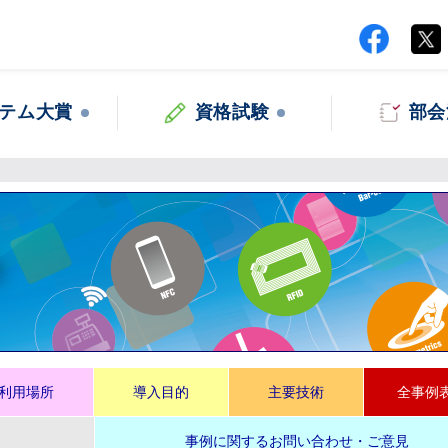
テム大賞
資格試験
部会
集
利用場所
導入目的
主要技術
全事例
事例に関するお問い合わせ・ご意見