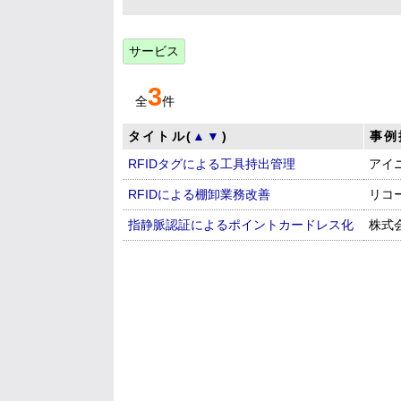
サービス
3
全
件
タイトル(
▲
▼
)
事例
RFIDタグによる工具持出管理
アイ
RFIDによる棚卸業務改善
リコ
指静脈認証によるポイントカードレス化
株式