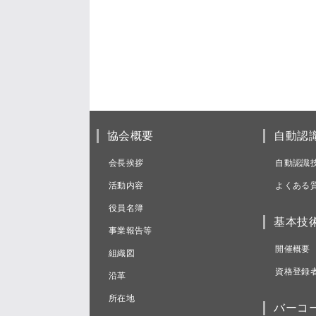
協会概要
自動認
会長挨拶
自動認識
活動内容
よくある
役員名簿
基本技
事業報告等
開催概要
組織図
資格登録
沿革
所在地
バーコ