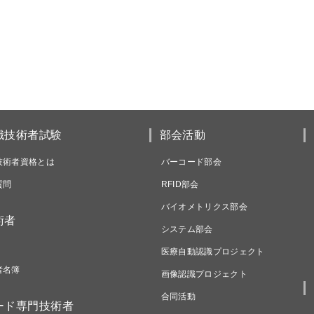
識技術者試験
部会活動
技術者資格とは
バーコード部会
質問
RFID部会
バイオメトリクス部会
術者
システム部会
医療自動認識プロジェクト
者名簿
画像認識プロジェクト
合同活動
ード専門技術者