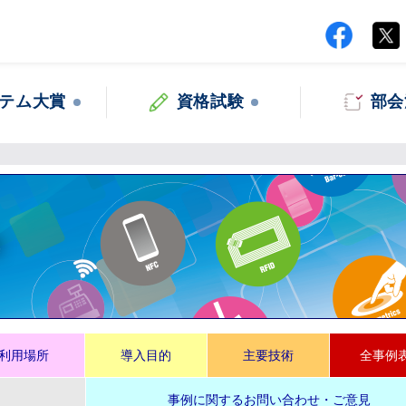
テム大賞
資格試験
部会
集
利用場所
導入目的
主要技術
全事例
事例に関するお問い合わせ・ご意見