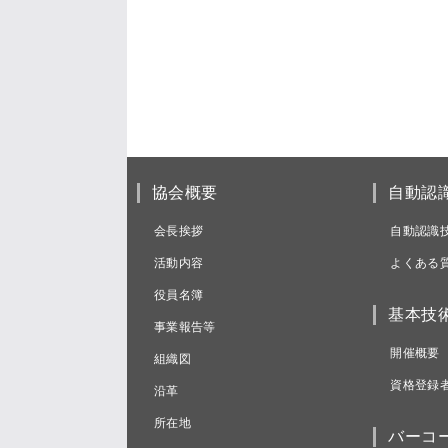
協会概要
自動認
会長挨拶
自動認識
活動内容
よくある
役員名簿
基本技
事業報告等
開催概要
組織図
資格登録
沿革
所在地
バーコ