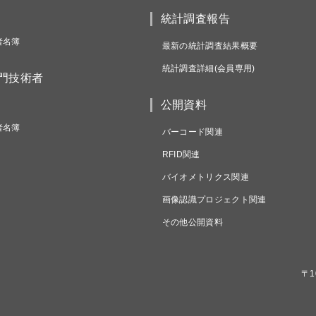
統計調査報告
者名簿
最新の統計調査結果概要
統計調査詳細(会員専用)
専門技術者
公開資料
者名簿
バーコード関連
RFID関連
バイオメトリクス関連
画像認識プロジェクト関連
その他公開資料
〒1