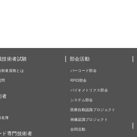
識技術者試験
部会活動
技術者資格とは
バーコード部会
質問
RFID部会
バイオメトリクス部会
術者
システム部会
医療自動認識プロジェクト
者名簿
画像認識プロジェクト
合同活動
ード専門技術者