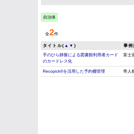
自治体
2
全
件
タイトル(
▲
▼
)
事例
手のひら静脈による図書館利用者カード
富士
のカードレス化
Recopick®を活用した予約棚管理
帝人