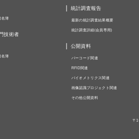
統計調査報告
者名簿
最新の統計調査結果概要
統計調査詳細(会員専用)
専門技術者
公開資料
者名簿
バーコード関連
RFID関連
バイオメトリクス関連
画像認識プロジェクト関連
その他公開資料
〒1