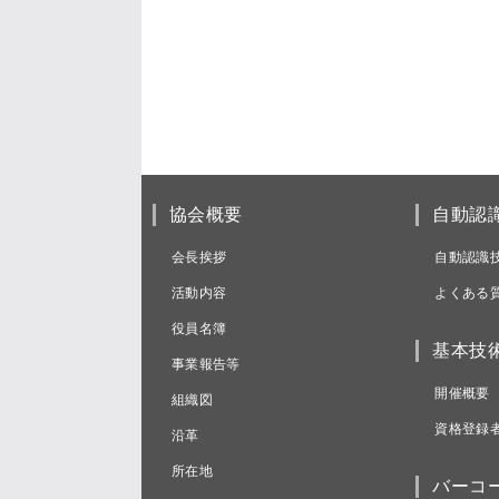
協会概要
自動認
会長挨拶
自動認識
活動内容
よくある
役員名簿
基本技
事業報告等
開催概要
組織図
資格登録
沿革
所在地
バーコ