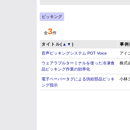
ピッキング
3
全
件
タイトル(
▲
▼
)
事例
音声ピッキングシステム POT Voice
アイ
ウェアラブルターミナルを使った冷凍食
株式
品ピッキング作業の効率化
電子ペーパータグによる供給部品ピッキ
小林
ング指示