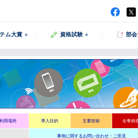
テム大賞
資格試験
部会
集
利用場所
導入目的
主要技術
全事例
事例に関するお問い合わせ・ご意見