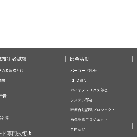
識技術者試験
部会活動
技術者資格とは
バーコード部会
質問
RFID部会
バイオメトリクス部会
術者
システム部会
医療自動認識プロジェクト
者名簿
画像認識プロジェクト
合同活動
ード専門技術者