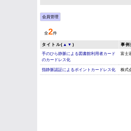
会員管理
2
全
件
タイトル(
▲
▼
)
事例
手のひら静脈による図書館利用者カード
富士
のカードレス化
指静脈認証によるポイントカードレス化
株式