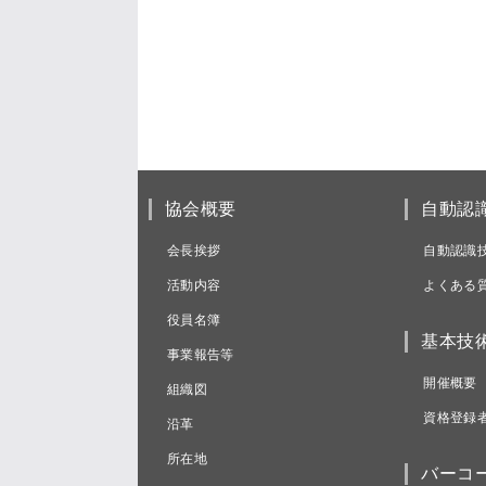
協会概要
自動認
会長挨拶
自動認識
活動内容
よくある
役員名簿
基本技
事業報告等
開催概要
組織図
資格登録
沿革
所在地
バーコ