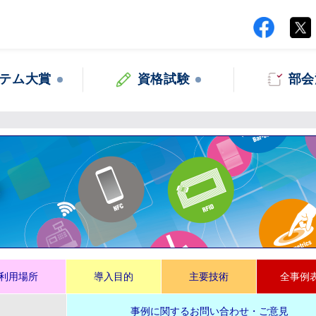
テム大賞
資格試験
部会
集
利用場所
導入目的
主要技術
全事例
事例に関するお問い合わせ・ご意見