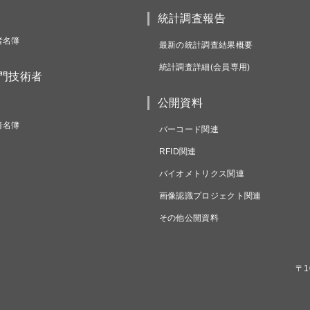
統計調査報告
者名簿
最新の統計調査結果概要
統計調査詳細(会員専用)
専門技術者
公開資料
者名簿
バーコード関連
RFID関連
バイオメトリクス関連
画像認識プロジェクト関連
その他公開資料
〒1