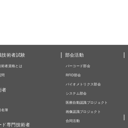
識技術者試験
部会活動
技術者資格とは
バーコード部会
質問
RFID部会
バイオメトリクス部会
術者
システム部会
医療自動認識プロジェクト
者名簿
画像認識プロジェクト
合同活動
ード専門技術者