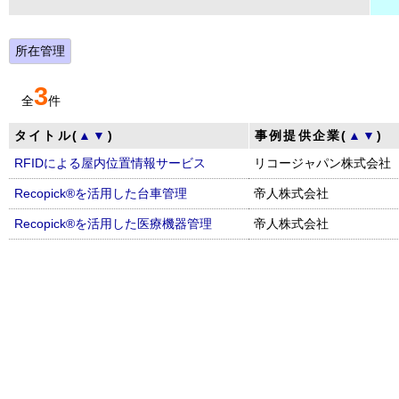
所在管理
3
全
件
タイトル(
▲
▼
)
事例提供企業(
▲
▼
)
RFIDによる屋内位置情報サービス
リコージャパン株式会社
Recopick®を活用した台車管理
帝人株式会社
Recopick®を活用した医療機器管理
帝人株式会社