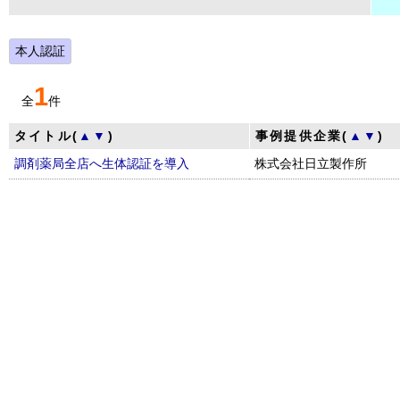
本人認証
1
全
件
タイトル(
▲
▼
)
事例提供企業(
▲
▼
)
調剤薬局全店へ生体認証を導入
株式会社日立製作所