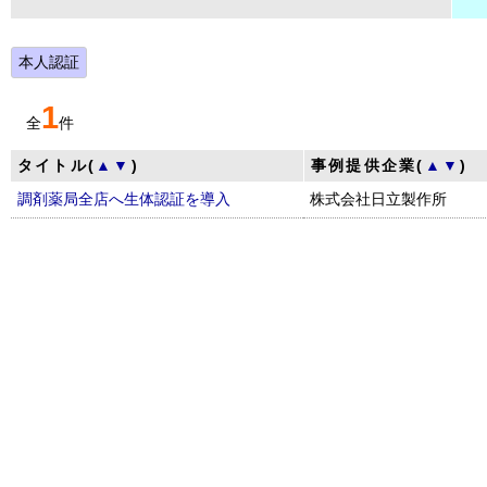
本人認証
1
全
件
タイトル(
▲
▼
)
事例提供企業(
▲
▼
)
調剤薬局全店へ生体認証を導入
株式会社日立製作所