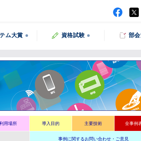
テム大賞
資格試験
部会
集
利用場所
導入目的
主要技術
全事例
事例に関するお問い合わせ・ご意見