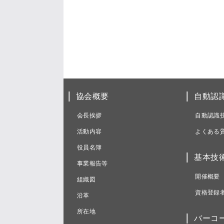
協会概要
自動認
会長挨拶
自動認識
活動内容
よくある
役員名簿
基本技
事業報告等
開催概要
組織図
資格登録
沿革
所在地
バーコ