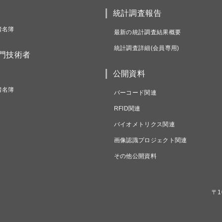
統計調査報告
者名簿
最新の統計調査結果概要
統計調査詳細(会員専用)
専門技術者
公開資料
者名簿
バーコード関連
RFID関連
バイオメトリクス関連
画像認識プロジェクト関連
その他公開資料
〒1