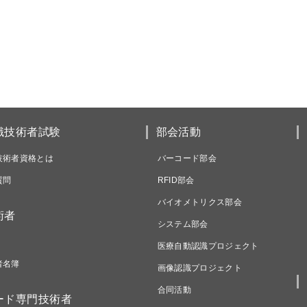
識技術者試験
部会活動
技術者資格とは
バーコード部会
質問
RFID部会
バイオメトリクス部会
術者
システム部会
医療自動認識プロジェクト
者名簿
画像認識プロジェクト
合同活動
ード専門技術者