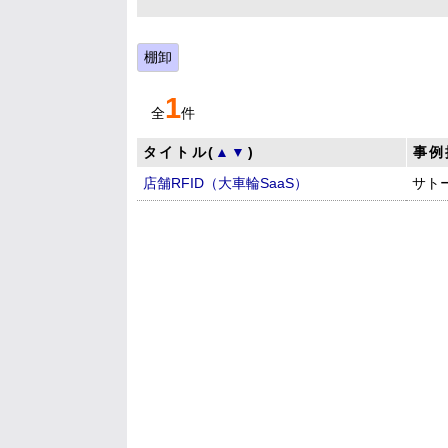
棚卸
1
全
件
タイトル(
▲
▼
)
事例
店舗RFID（大車輪SaaS）
サト