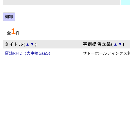
棚卸
1
全
件
タイトル(
▲
▼
)
事例提供企業(
▲
▼
)
店舗RFID（大車輪SaaS）
サトーホールディングス