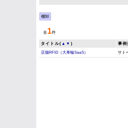
棚卸
1
全
件
タイトル(
▲
▼
)
事例
店舗RFID（大車輪SaaS）
サト