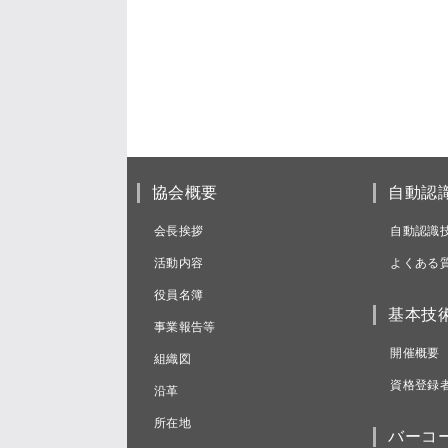
協会概要
自動認
会長挨拶
自動認識
活動内容
よくある
役員名簿
基本技
事業報告等
開催概要
組織図
資格登録
沿革
所在地
バーコ