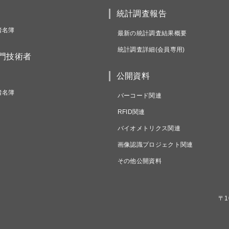
統計調査報告
者名簿
最新の統計調査結果概要
統計調査詳細(会員専用)
専門技術者
公開資料
者名簿
バーコード関連
RFID関連
バイオメトリクス関連
画像認識プロジェクト関連
その他公開資料
〒1