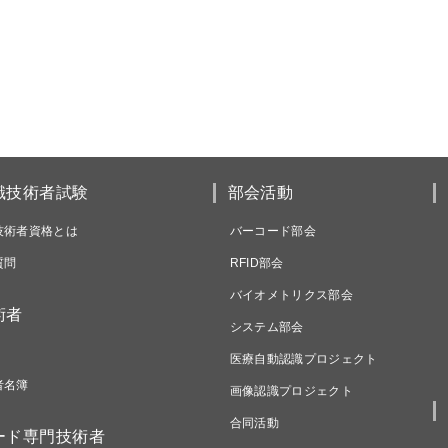
識技術者試験
部会活動
技術者資格とは
バーコード部会
質問
RFID部会
バイオメトリクス部会
術者
システム部会
医療自動認識プロジェクト
者名簿
画像認識プロジェクト
合同活動
ード専門技術者