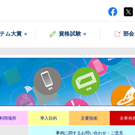
テム大賞
資格試験
部会
集
利用場所
導入目的
主要技術
全事例
事例に関するお問い合わせ・ご意見